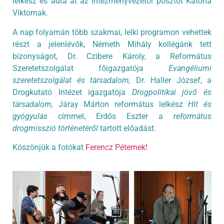
lelkész és adta át az intézményvezetői posztot Katona
Viktornak.
A nap folyamán több szakmai, lelki programon vehettek
részt a jelenlévők, Németh Mihály kollégánk tett
bizonyságot, Dr. Czibere Károly, a Református
Szeretetszolgálat főigazgatója
Evangéliumi
szeretetszolgálat és társadalom,
Dr. Haller József, a
Drogkutató Intézet igazgatója
Drogpolitikai jövő és
társadalom,
Járay Márton református lelkész
Hit és
gyógyulás
címmel, Erdős Eszter a
református
drogmisszió történetéről
tartott előadást.
Köszönjük a fotókat
Ferencz Péternek!