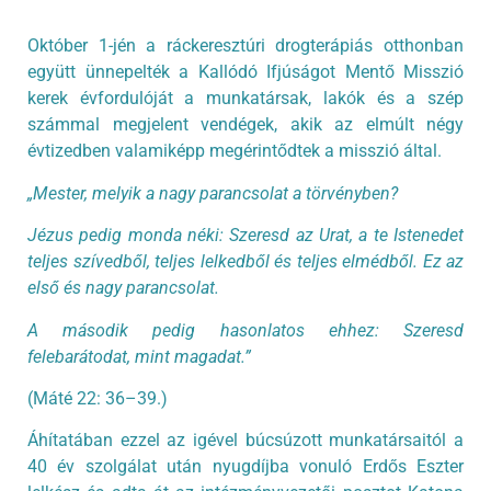
Október 1-jén a ráckeresztúri drogterápiás otthonban
együtt ünnepelték a Kallódó Ifjúságot Mentő Misszió
kerek évfordulóját a munkatársak, lakók és a szép
számmal megjelent vendégek, akik az elmúlt négy
évtizedben valamiképp megérintődtek a misszió által.
„Mester, melyik a nagy parancsolat a törvényben?
Jézus pedig monda néki: Szeresd az Urat, a te Istenedet
teljes szívedből, teljes lelkedből és teljes elmédből. Ez az
első és nagy parancsolat.
A második pedig hasonlatos ehhez: Szeresd
felebarátodat, mint magadat.”
(Máté 22: 36–39.)
Áhítatában ezzel az igével búcsúzott munkatársaitól a
40 év szolgálat után nyugdíjba vonuló Erdős Eszter