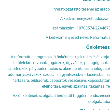
Nyilatkozat kitöltésénél az aláb
A kedvezményezett adószám
számlaszám: 10700574-2244670
A kedvezményezett neve: Református 
– Önkéntess
A református drogmisszió önkéntesek jelentkezését várja
területekre: orvosok, jogászok, ügyvédek, pedagógusok, le
sportedzők, pályaorientációs szakemberek, pszichológusok
adományszervezők, szociális ügyintézésben-, kísérésben se
tartására, bibliaórák, csoportok vezetésére, kapcsolattar
ételhordás, egyéb szállítás, takarítás, f
Az önkéntesek szolgálati területtől függően rendszeresen
szolgálatába