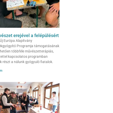
észet erejével a felépülésért
Új Európa Alapítvány
kgyógyító Programja támogatásának
hetően többféle művészetterápiás,
ettel kapcsolatos programban
k részt a nálunk gyógyuló fiatalok.
om