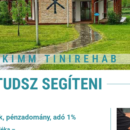
 KIMM TINIREHAB
TUDSZ SEGÍTENI
ok, pénzadomány,
adó 1%
léka –