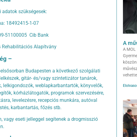
bi adatok szükségesek:
a: 18492415-1-07
9-51100005 Cib Bank
A műv
Rehabilitációs Alapítvány
A MOL 
Gyerme
ég –
köszön
művész
 elsősorban Budapesten a következő szolgálati
vehette
lkészek, gitár- és/vagy szintetizátor tanárok,
, lelkigondozók, weblapkarbantartók, könyvelők,
Elolvas
gítők, kórházlátogatók, programok szervezésére,
tásra, levelezésre, recepciós munkára, autóval
estés, karbantartás, főzés stb.
, vagy eseti jelleggel segítenek a drogmisszió
n.