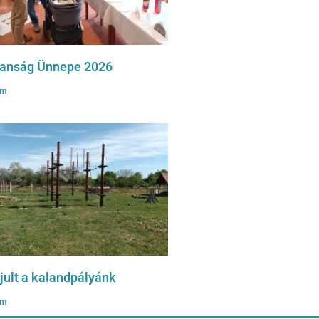
zanság Ünnepe 2026
om
ult a kalandpályánk
om