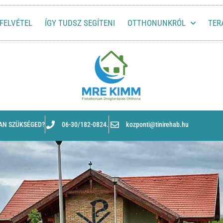
FELVÉTEL
ÍGY TUDSZ SEGÍTENI
OTTHONUNKRÓL
TER
VAN SZÜKSÉGED?
06-30/182-0824.
kozponti@tinirehab.hu