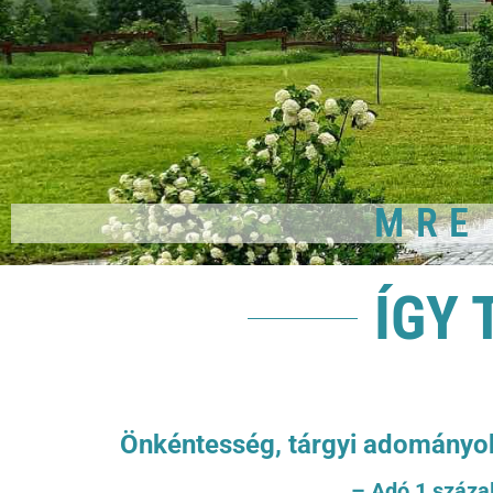
MRE
ÍGY 
Önkéntesség, tárgyi adomány
– Adó 1 száza