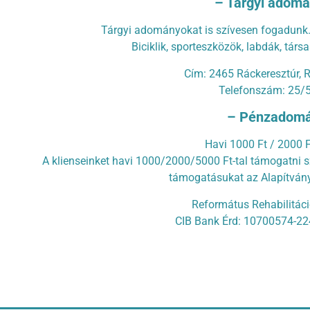
– Tárgyi adom
Tárgyi adományokat is szívesen fogadunk
Biciklik, sporteszközök, labdák, társ
Cím: 2465 Ráckeresztúr, R
Telefonszám: 25/
– Pénzadomá
Havi 1000 Ft / 2000 F
A klienseinket havi 1000/2000/5000 Ft-tal támogatni 
támogatásukat az Alapítvány 
Református Rehabilitáci
CIB Bank Érd: 10700574-2