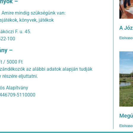
ányok –
. Amire mindig szükségünk van:
asjátékok, könyvek, játékok
A Jó
ákóczi F. u. 45.
522-100
Elolvas
ny –
t / 5000 Ft
szándékozók az alábbi adatok alapján tudják
részére eljuttatni.
ós Alapítvány
2446709-5110000
Megúj
Elolvas