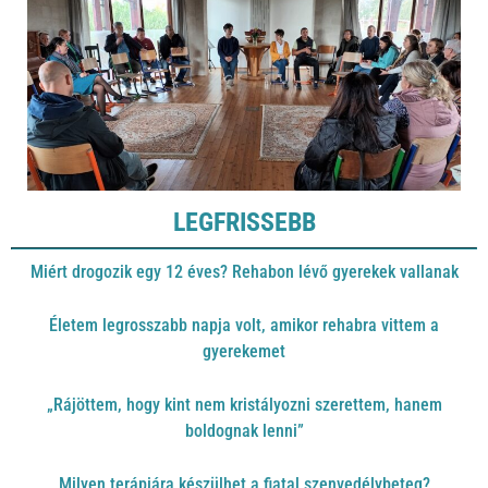
LEGFRISSEBB
Miért drogozik egy 12 éves? Rehabon lévő gyerekek vallanak
Életem legrosszabb napja volt, amikor rehabra vittem a
gyerekemet
„Rájöttem, hogy kint nem kristályozni szerettem, hanem
boldognak lenni”
Milyen terápiára készülhet a fiatal szenvedélybeteg?