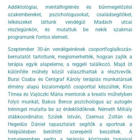
Addiktológiai, mentálhigiénés és bűnmegelőzési
szakembereket, pszichológusokat, családsegítőket,
lelkészeket láttunk vendégül Madách utcai
részlegünkön, és mutattuk be nekik szakmai
programunk fontos elemeit.
Szeptember 30-án vendégeinknek csoportfoglalkozás-
bemutatót tartottunk, megismerhették, hogyan zajlik a
terápia egyik alapeleme, a reggeli találkozó. Majd öt
különféle műhely közül választhattak a résztvevők.
Burai Csaba és Centgraf Károly terápiás munkatársak
élmény alapú bizalomépítő csoporttal készültek, Kiss
Tímea és Vajóczki Mária mentorok a kreatív műhelyben
folyó munkát, Bakos Bence pszichológus az autogén
tréninget mutatta be az érdeklődőknek. Németh Mihály
stábkoordinátor, Szülek István, Csernus Zoltán és
Hegedüs Dániel tapasztalati segítők a sportnak a
felépülésben betöltött szerepéről beszéltek. A
tornateremben pedig a terápiás közösség tagjaival