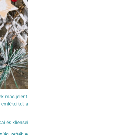
ek más jelent.
 emlékeiket a
i és kliensei
ján vették el