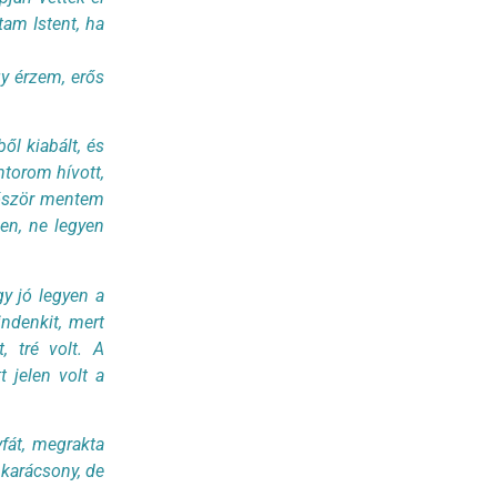
am Istent, ha
gy érzem, erős
ől kiabált, és
ntorom hívott,
először mentem
jen, ne legyen
gy jó legyen a
ndenkit, mert
, tré volt. A
 jelen volt a
yfát, megrakta
 karácsony, de