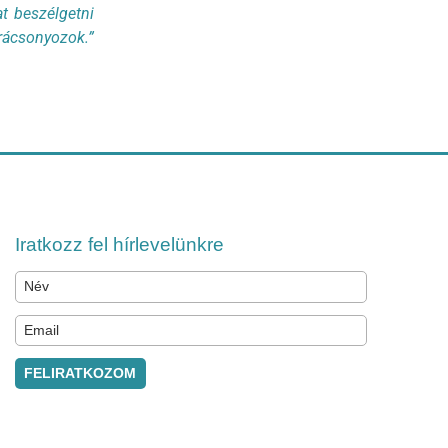
at beszélgetni
rácsonyozok.”
Iratkozz fel hírlevelünkre
FELIRATKOZOM