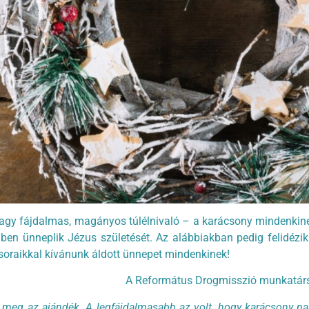
y vagy fájdalmas, magányos túlélnivaló – a karácsony mindenkin
ben ünneplik Jézus születését. Az alábbiakban pedig felidézik
 soraikkal kívánunk áldott ünnepet mindenkinek!
A Református Drogmisszió munkatársa
 meg az ajándék. A legfájdalmasabb az volt, hogy karácsony nap