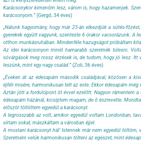
azt is kényszeredetten éltem meg.
Karácsonykor kimenőm lesz, várom is, hogy hazamenjek. Szeret
karácsonyom.”
(Gergő, 34 éves)
„Nálunk hagyomány, hogy már 23-án elkezdjük a sütés-főzést,
gyerekek együtt vagyunk, szenteste 6 órakor vacsorázunk. A
otthon munkásruhában. Mindenféle hazugságot próbáltam kitalá
Az idei karácsonyon minél hamarabb szeretnék túlesni. Volt
sóvárgások meg rossz érzések is, de tudom, hogy jó lesz. Itt 
leszünk, mint egy nagy család.”
(Zoli, 36 éves)
„Éveken át az édesapám második családjával, közösen a kisö
éjféli misére, harmonikusan telt az este. Ekkor édesapám még
Aztán jött a fordulópont öt évvel ezelőtt. Nagyon rámentem a
édesapám házánál, kicsíptem magam, de ő észrevette. Mondta
először töltöttem egyedül a karácsonyt.
A legrosszabb az volt, amikor egyedül voltam Londonban, tav
sírtam sokat, mászkáltam a városban éjjel.
A mostani karácsonyt hál’ Istennek már nem egyedül töltöm, v
Szeretném velük harmonikusan tölteni az egészet, mint édesap