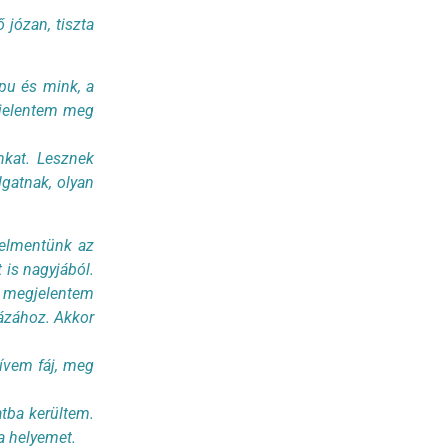
józan, tiszta
pu és mink, a
 jelentem meg
nkat. Lesznek
lgatnak, olyan
 elmentünk az
is nagyjából.
i, megjelentem
ázához. Akkor
ívem fáj, meg
atba kerültem.
a helyemet.