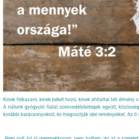
Kinek felkavaró, kinek békét hozó, kinek áhítattal teli élmén
A nálunk gyógyuló fiatal szenvedélybetegek együtt, közösség
korábbi karácsonyokról, és megosztják idei reményeiket. Az ő
„Nem volt túl jó gyermekkorom, nem tudtam, mi az a szeretet