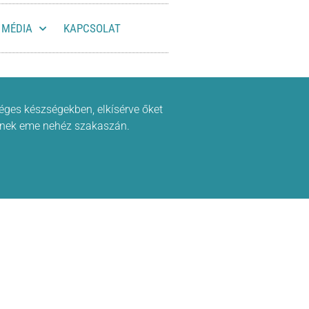
MÉDIA
KAPCSOLAT
knek eme nehéz szakaszán.