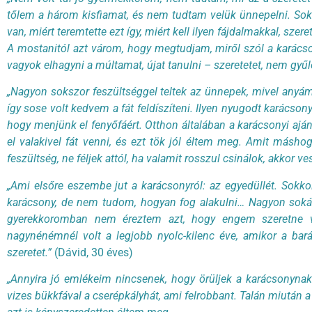
tőlem a három kisfiamat, és nem tudtam velük ünnepelni. Soka
van, miért teremtette ezt így, miért kell ilyen fájdalmakkal, szere
A mostanitól azt várom, hogy megtudjam, miről szól a karácson
vagyok elhagyni a múltamat, újat tanulni – szeretetet, nem gyű
„Nagyon sokszor feszültséggel teltek az ünnepek, mivel anyám m
így sose volt kedvem a fát feldíszíteni. Ilyen nyugodt karácson
hogy menjünk el fenyőfáért. Otthon általában a karácsonyi aj
el valakivel fát venni, és ezt tök jól éltem meg. Amit máshog
feszültség, ne féljek attól, ha valamit rosszul csinálok, akkor v
„Ami elsőre eszembe jut a karácsonyról: az egyedüllét. Sokkol
karácsony, de nem tudom, hogyan fog alakulni… Nagyon sokái
gyerekkoromban nem éreztem azt, hogy engem szeretne vala
nagynénémnél volt a legjobb nyolc-kilenc éve, amikor a bar
szeretet.”
(Dávid, 30 éves)
„Annyira jó emlékeim nincsenek, hogy örüljek a karácsonynak. 
vizes bükkfával a cserépkályhát, ami felrobbant. Talán miután a 