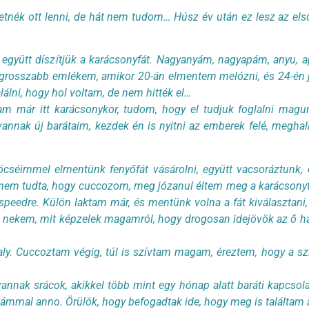
nék ott lenni, de hát nem tudom… Húsz év után ez lesz az első 
 együtt díszítjük a karácsonyfát. Nagyanyám, nagyapám, anyu, a
 legrosszabb emlékem, amikor 20-án elmentem melózni, és 24-én
lni, hogy hol voltam, de nem hitték el…
am már itt karácsonykor, tudom, hogy el tudjuk foglalni magu
vannak új barátaim, kezdek én is nyitni az emberek felé, meghal
cséimmel elmentünk fenyőfát vásárolni, együtt vacsoráztunk,
 nem tudta, hogy cuccozom, meg józanul éltem meg a karácsonyt 
 speedre. Külön laktam már, és mentünk volna a fát kiválasztan
 nekem, mit képzelek magamról, hogy drogosan idejövök az ő h
aly. Cuccoztam végig, túl is szívtam magam, éreztem, hogy a sz
annak srácok, akikkel több mint egy hónap alatt baráti kapcsol
ámmal anno. Örülök, hogy befogadtak ide, hogy meg is találtam 